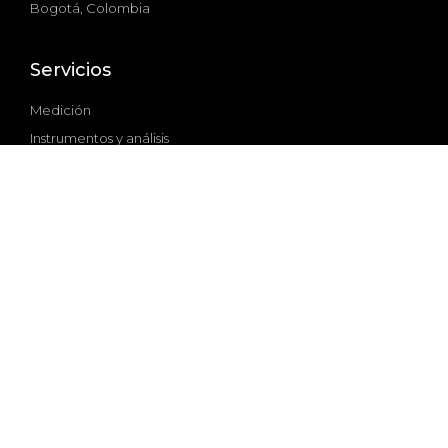
Bogotá, Colombia
Servicios
Medición
Instrumentos y análisis
Diseño y operación
Seguimiento y evaluación
Micro Think Tank