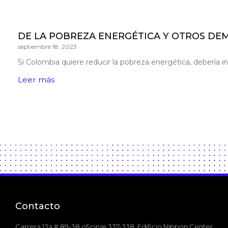
DE LA POBREZA ENERGÉTICA Y OTROS DE
septiembre 18, 2023
Si Colombia quiere reducir la pobreza energética, debería 
Leer más
Contacto
Carrera 13a # 89-38 oficinas 337-338. Edificio Nippon Center